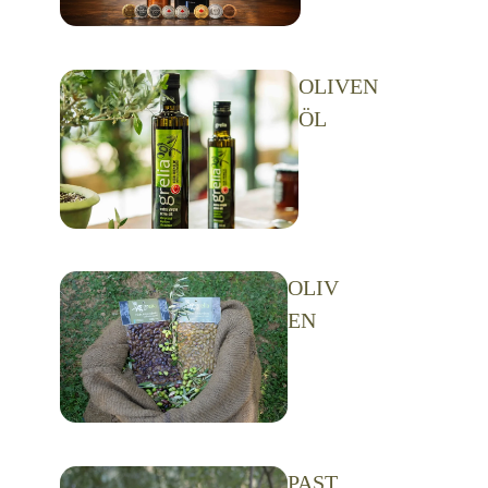
OLIVEN
ÖL
OLIV
EN
PAST