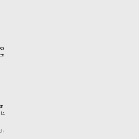
es
ten
en
(z.
ch