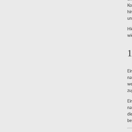
Ko
hi
un
Hi
wi
1
Ei
na
we
zu
Ei
na
di
be