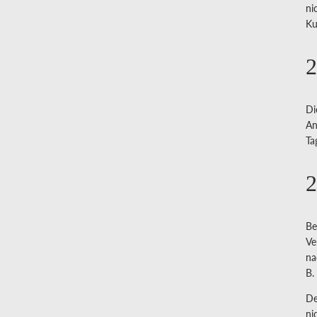
ni
Ku
2
Di
An
Ta
2
Be
Ve
na
B.
De
ni