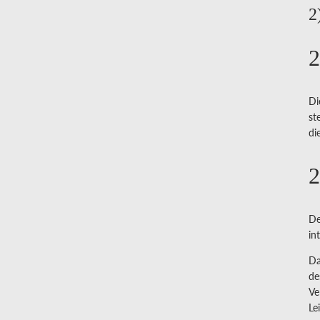
2
2
Di
st
di
2
De
in
Da
de
Ve
Le